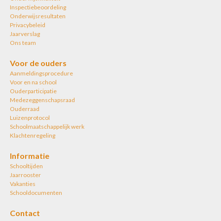
Inspectiebeoordeling
Onderwijsresultaten
Privacybeleid
Jaarverslag
Ons team
Voor de ouders
Aanmeldingsprocedure
Voor en na school
Ouderparticipatie
Medezeggenschapsraad
Ouderraad
Luizenprotocol
Schoolmaatschappelijk werk
Klachtenregeling
Informatie
Schooltijden
Jaarrooster
Vakanties
Schooldocumenten
Contact