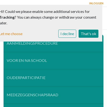
INLOGGEN
Hi! Could we please enable some additional services for
Tracking
? You can always change or withdraw your consent
Toggle 
later.
Let me choose
I decline
That's ok
AANMELDINGSPROCEDURE
VOOR EN NA SCHOOL
OUDERPARTICIPATIE
MEDEZEGGENSCHAPSRAAD