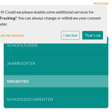
INLOGGEN
Hi! Could we please enable some additional services for
Tracking
? You can always change or withdraw your consent
Toggle 
later.
Let me choose
I decline
That's ok
SCHOOLTIJDEN
JAARROOSTER
VAKANTIES
SCHOOLDOCUMENTEN