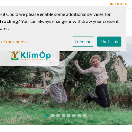
INLOGGEN
Hi! Could we please enable some additional services for
Tracking
? You can always change or withdraw your consent
Toggle 
later.
Let me choose
I decline
That's ok