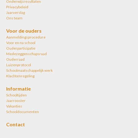
Onderwijsresultaten
Privacybeleid
Jaarverslag
Ons team
Voor de ouders
Aanmeldingsprocedure
Voor en na school
Ouderparticipatie
Medezeggenschapsraad
Ouderraad
Luizenprotocol
Schoolmaatschappelijk werk
Klachtenregeling
Informatie
Schooltijden
Jaarrooster
Vakanties
Schooldocumenten
Contact