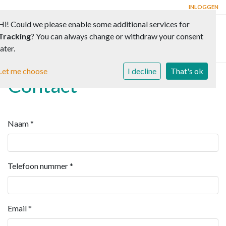
INLOGGEN
Hi! Could we please enable some additional services for
Tracking
? You can always change or withdraw your consent
Toggle 
later.
Let me choose
I decline
That's ok
Contact
Naam
*
Telefoon nummer
*
Email
*