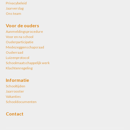
Privacybeleid
Jaarverslag
Ons team
Voor de ouders
Aanmeldingsprocedure
Voor en na school
Ouderparticipatie
Medezeggenschapsraad
Ouderraad
Luizenprotocol
Schoolmaatschappelijk werk
Klachtenregeling
Informatie
Schooltijden
Jaarrooster
Vakanties
Schooldocumenten
Contact