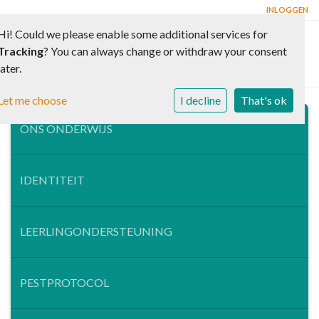
INLOGGEN
Hi! Could we please enable some additional services for
Tracking
? You can always change or withdraw your consent
Toggle 
later.
Let me choose
I decline
That's ok
ONS ONDERWIJS
IDENTITEIT
LEERLINGONDERSTEUNING
PESTPROTOCOL